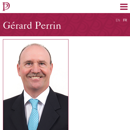
EN
FR
Gérard Perrin