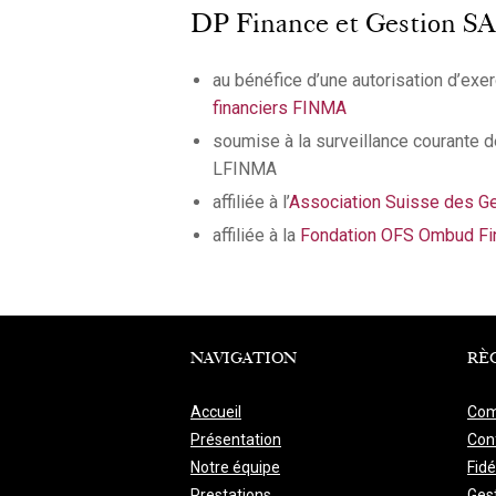
DP Finance et Gestion SA, e
au bénéfice d’une autorisation d’exerc
financiers FINMA
soumise à la surveillance courante de
LFINMA
affiliée à l’
Association Suisse des Ge
affiliée à la
Fondation OFS Ombud Fi
NAVIGATION
RÈ
Accueil
Com
Présentation
Conf
Notre équipe
Fidé
Prestations
Ges