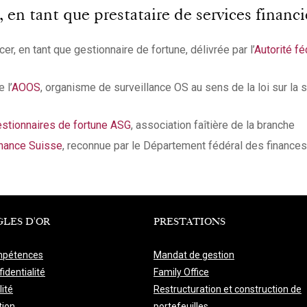
n tant que prestataire de services financie
er, en tant que gestionnaire de fortune, délivrée par l’
Autorité f
 l’
AOOS
, organisme de surveillance OS au sens de la loi sur la 
stionnaires de fortune ASG
, association faîtière de la branche
nance Suisse
, reconnue par le Département fédéral des finances
GLES D'OR
PRESTATIONS
pétences
Mandat de gestion
identialité
Family Office
lité
Restructuration et construction de
tion
portefeuilles