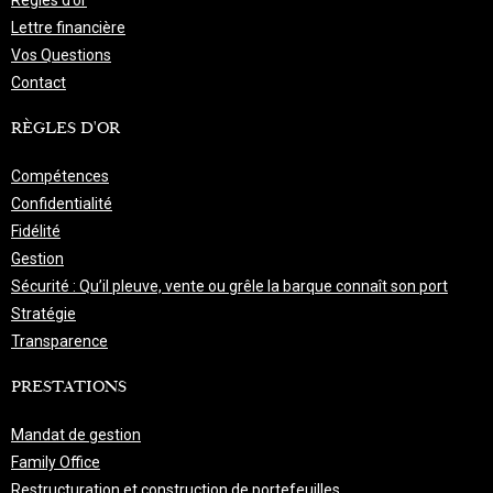
Règles d’or
Lettre financière
Vos Questions
Contact
RÈGLES D'OR
Compétences
Confidentialité
Fidélité
Gestion
Sécurité : Qu’il pleuve, vente ou grêle la barque connaît son port
Stratégie
Transparence
PRESTATIONS
Mandat de gestion
Family Office
Restructuration et construction de portefeuilles