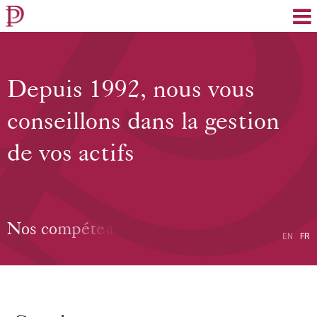
EN
FR