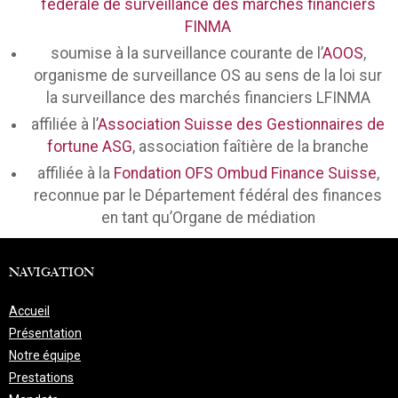
fédérale de surveillance des marchés financiers
FINMA
soumise à la surveillance courante de l’
AOOS
,
organisme de surveillance OS au sens de la loi sur
la surveillance des marchés financiers LFINMA
affiliée à l’
Association Suisse des Gestionnaires de
fortune ASG
, association faîtière de la branche
affiliée à la
Fondation OFS Ombud Finance Suisse
,
reconnue par le Département fédéral des finances
en tant qu’Organe de médiation
NAVIGATION
Accueil
Présentation
Notre équipe
Prestations