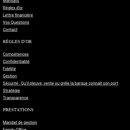
Mandats
Règles d’or
Lettre financière
Vos Questions
Contact
RÈGLES D'OR
Compétences
Confidentialité
Fidélité
Gestion
Sécurité : Qu’il pleuve, vente ou grêle la barque connaît son port
Stratégie
Transparence
PRESTATIONS
Mandat de gestion
Family Office