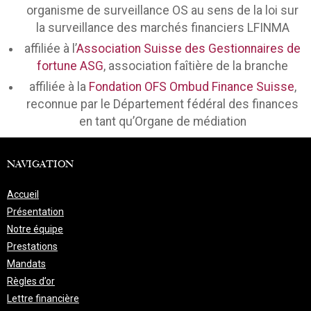
organisme de surveillance OS au sens de la loi sur
la surveillance des marchés financiers LFINMA
affiliée à l’
Association Suisse des Gestionnaires de
fortune ASG
, association faîtière de la branche
affiliée à la
Fondation OFS Ombud Finance Suisse
,
reconnue par le Département fédéral des finances
en tant qu’Organe de médiation
NAVIGATION
Accueil
Présentation
Notre équipe
Prestations
Mandats
Règles d’or
Lettre financière