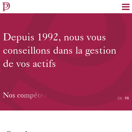
EN
FR