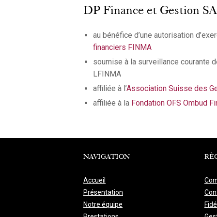
DP Finance et Gestion SA, e
au bénéfice d’une autorisation d’exerc
financiers FINMA
soumise à la surveillance courante de
LFINMA
affiliée à l’
Association Suisse des Ge
affiliée à la
Fondation OFS Ombud Fi
NAVIGATION
RÈ
Accueil
Com
Présentation
Conf
Notre équipe
Fidé
Prestations
Ges