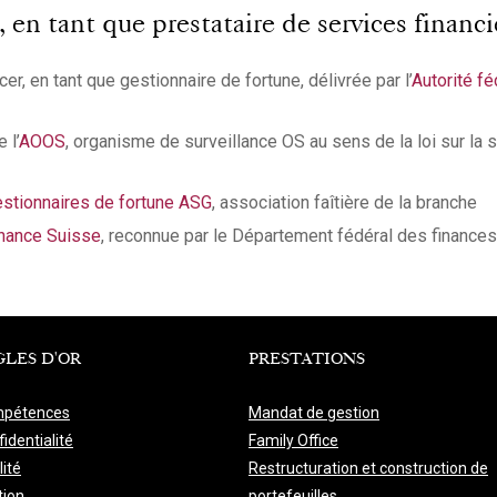
n tant que prestataire de services financie
er, en tant que gestionnaire de fortune, délivrée par l’
Autorité f
 l’
AOOS
, organisme de surveillance OS au sens de la loi sur la 
stionnaires de fortune ASG
, association faîtière de la branche
nance Suisse
, reconnue par le Département fédéral des finances
GLES D'OR
PRESTATIONS
pétences
Mandat de gestion
identialité
Family Office
lité
Restructuration et construction de
tion
portefeuilles