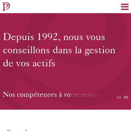
EN
FR