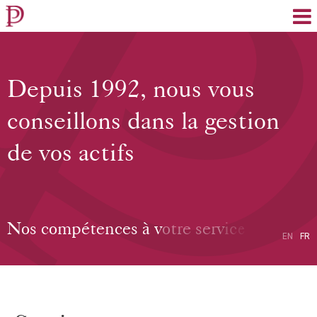
EN
FR