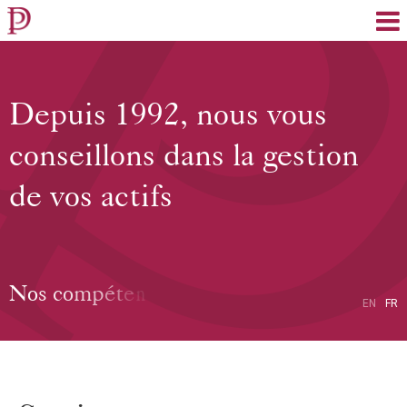
EN
FR