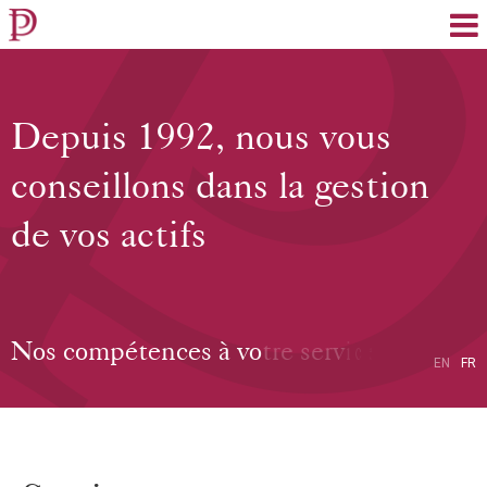
EN
FR