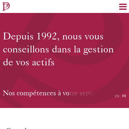
EN
FR