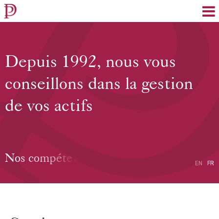
EN
FR