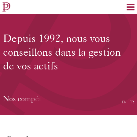
EN
FR