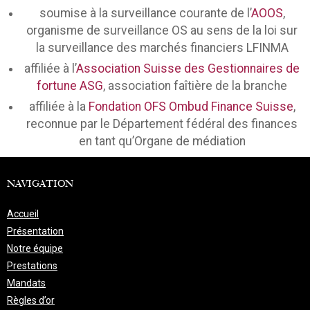
soumise à la surveillance courante de l’
AOOS
,
organisme de surveillance OS au sens de la loi sur
la surveillance des marchés financiers LFINMA
affiliée à l’
Association Suisse des Gestionnaires de
fortune ASG
, association faîtière de la branche
affiliée à la
Fondation OFS Ombud Finance Suisse
,
reconnue par le Département fédéral des finances
en tant qu’Organe de médiation
NAVIGATION
Accueil
Présentation
Notre équipe
Prestations
Mandats
Règles d’or