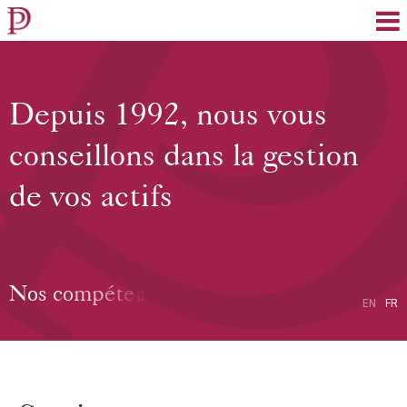
EN
FR