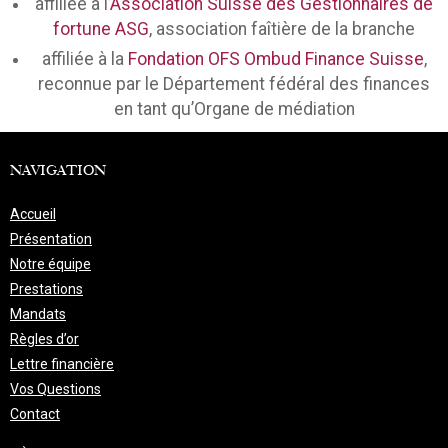
affiliée à l’
Association Suisse des Gestionnaires de
fortune ASG
, association faîtière de la branche
affiliée à la
Fondation OFS Ombud Finance Suisse
,
reconnue par le Département fédéral des finances
en tant qu’Organe de médiation
NAVIGATION
Accueil
Présentation
Notre équipe
Prestations
Mandats
Règles d’or
Lettre financière
Vos Questions
Contact