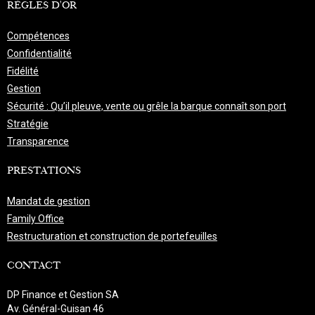
RÈGLES D'OR
Compétences
Confidentialité
Fidélité
Gestion
Sécurité : Qu’il pleuve, vente ou grêle la barque connaît son port
Stratégie
Transparence
PRESTATIONS
Mandat de gestion
Family Office
Restructuration et construction de portefeuilles
CONTACT
DP Finance et Gestion SA
Av. Général-Guisan 46