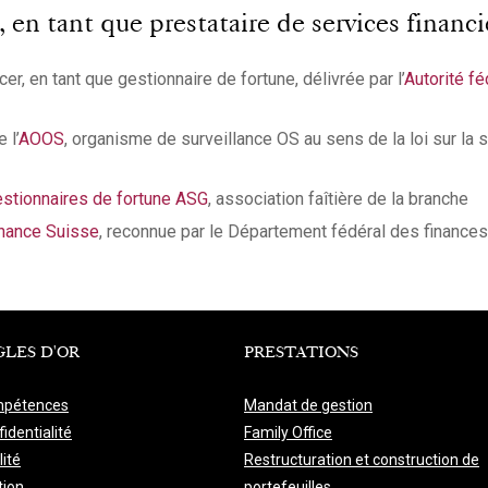
n tant que prestataire de services financie
er, en tant que gestionnaire de fortune, délivrée par l’
Autorité f
 l’
AOOS
, organisme de surveillance OS au sens de la loi sur la 
stionnaires de fortune ASG
, association faîtière de la branche
nance Suisse
, reconnue par le Département fédéral des finances
GLES D'OR
PRESTATIONS
pétences
Mandat de gestion
identialité
Family Office
lité
Restructuration et construction de
tion
portefeuilles