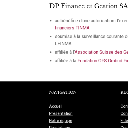
DP Finance et Gestion SA, e
au bénéfice d’une autorisation d’exerc
financiers FINMA
soumise à la surveillance courante de
LFINMA
affiliée à l’
Association Suisse des Ge
affiliée à la
Fondation OFS Ombud Fi
NAVIGATION
RÈ
Accueil
Com
Présentation
Conf
Notre équipe
Fidé
Prestations
Ges