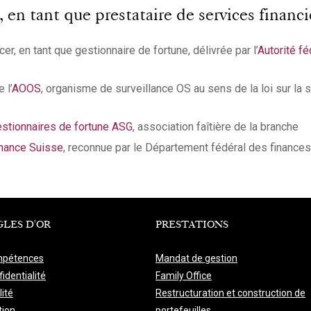
n tant que prestataire de services financie
er, en tant que gestionnaire de fortune, délivrée par l’
Autorité f
 l’
AOOS
, organisme de surveillance OS au sens de la loi sur la 
stionnaires de fortune ASG
, association faîtière de la branche
nance Suisse
, reconnue par le Département fédéral des finances
GLES D'OR
PRESTATIONS
pétences
Mandat de gestion
identialité
Family Office
lité
Restructuration et construction de
tion
portefeuilles