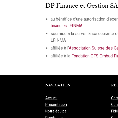
DP Finance et Gestion SA, e
au bénéfice d’une autorisation d’exerc
financiers FINMA
soumise à la surveillance courante de
LFINMA
affiliée à l’
Association Suisse des Ge
affiliée à la
Fondation OFS Ombud Fi
NAVIGATION
RÈ
Accueil
Com
Présentation
Conf
Notre équipe
Fidé
Prestations
Ges