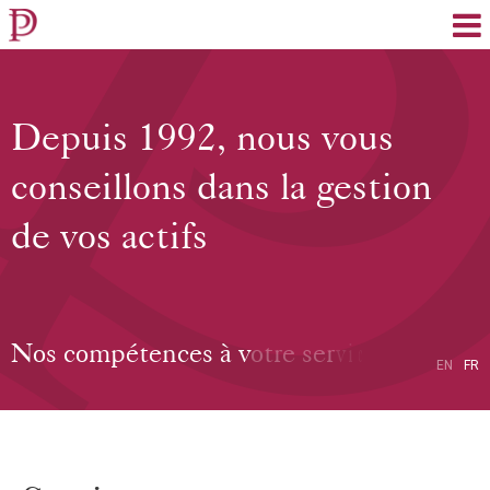
EN
FR