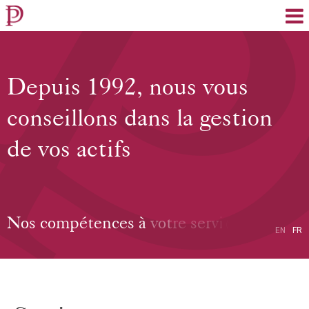
EN
FR