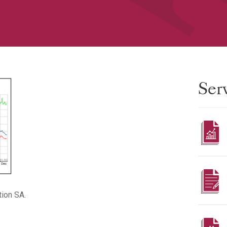
Ser
tion SA.