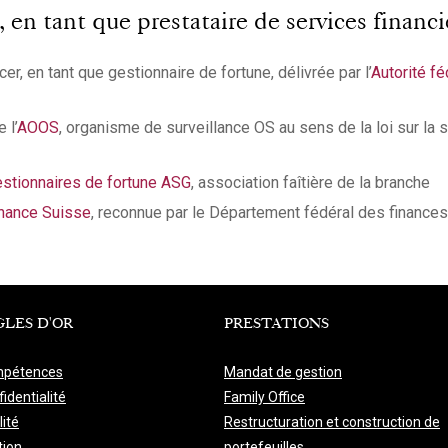
n tant que prestataire de services financie
er, en tant que gestionnaire de fortune, délivrée par l’
Autorité f
 l’
AOOS
, organisme de surveillance OS au sens de la loi sur la 
stionnaires de fortune ASG
, association faîtière de la branche
nance Suisse
, reconnue par le Département fédéral des finances
GLES D'OR
PRESTATIONS
pétences
Mandat de gestion
identialité
Family Office
lité
Restructuration et construction de
tion
portefeuilles