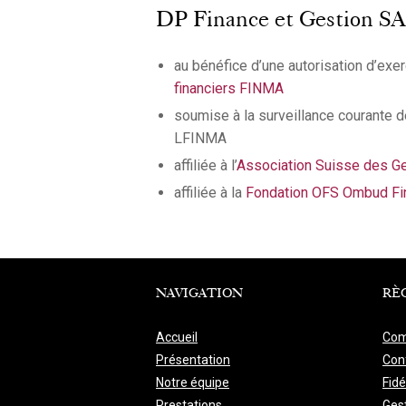
DP Finance et Gestion SA, e
au bénéfice d’une autorisation d’exerc
financiers FINMA
soumise à la surveillance courante de
LFINMA
affiliée à l’
Association Suisse des Ge
affiliée à la
Fondation OFS Ombud Fi
NAVIGATION
RÈ
Accueil
Com
Présentation
Conf
Notre équipe
Fidé
Prestations
Ges