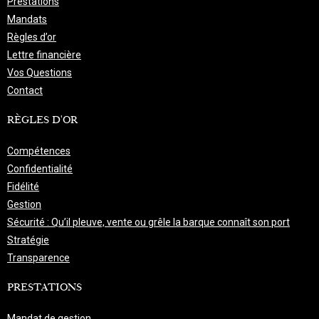
Prestations
Mandats
Règles d’or
Lettre financière
Vos Questions
Contact
RÈGLES D'OR
Compétences
Confidentialité
Fidélité
Gestion
Sécurité : Qu’il pleuve, vente ou grêle la barque connaît son port
Stratégie
Transparence
PRESTATIONS
Mandat de gestion