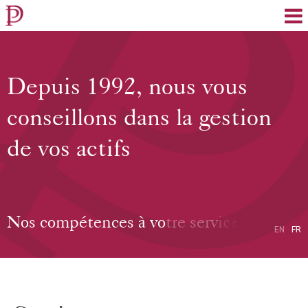
EN
FR