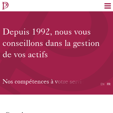
EN
FR