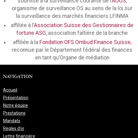
soumise à la surveillance courante de l’
AOOS
,
organisme de surveillance OS au sens de la loi sur
la surveillance des marchés financiers LFINMA
affiliée à l’
Association Suisse des Gestionnaires de
fortune ASG
, association faîtière de la branche
affiliée à la
Fondation OFS Ombud Finance Suisse
,
reconnue par le Département fédéral des finances
en tant qu’Organe de médiation
NAVIGATION
Accueil
Présentation
Notre équipe
Prestations
Mandats
Règles d’or
Lettre financière