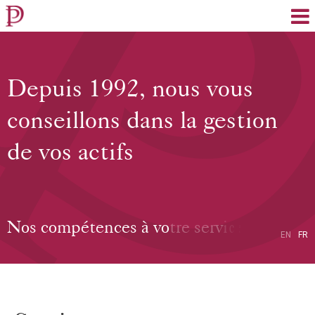
EN
FR