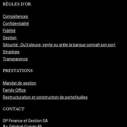
RÈGLES D'OR
Compétences
Confidentialité
Fidélité
Gestion
Sécurité : Qu’il pleuve, vente ou grêle la barque connaît son port
Stratégie
Transparence
PRESTATIONS
Mandat de gestion
Family Office
Restructuration et construction de portefeuilles
CONTACT
DP Finance et Gestion SA
Av. Général-Guisan 46