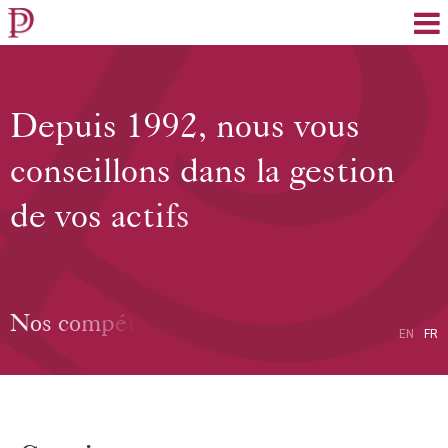
EN
FR