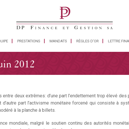
UIPE
PRESTATIONS
MANDATS
RÈGLES D’OR
LETTRE FIN
juin 2012
és entre deux extrêmes: d’une part l’endettement trop élevé des
 et d’autre part l’activisme monétaire forcené qui consiste à 
déré à la planche à billets.
sance mondiale, malgré le soutien continu des autorités monét